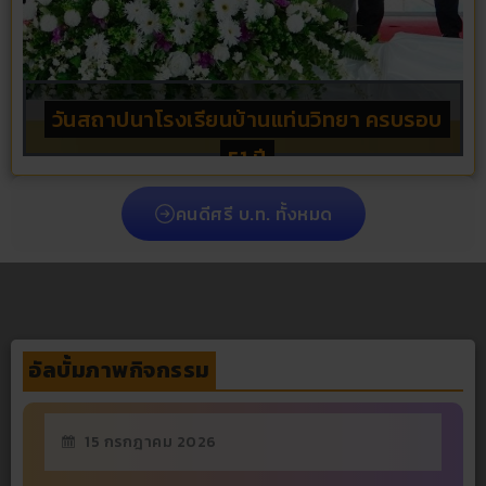
วันสถาปนาโรงเรียนบ้านแท่นวิทยา ครบรอบ
กิจกรรมเฉลิมพระเกียรติสมเด็จพระนางเจ้า
“CHAIYAPHUM BOARD GAMES 2026
กิจกรรมวันสำคัญทางพระพุทธศาสนา
กิจกรรมรณรงค์วันงดสูบบุหรี่โลก
ฯ พระบรมราชินี เนื่องในโอกาสพระราชพิธี
ระดับประเทศ”ชิงถ้วยเกียรติยศ นายก
เนื่องในวันวิสาขบูชา
51 ปี
มหามงคลเฉลิมพระชนมพรรษา…
รัฐมนตรี อนุทิน ชาญวีรกูล
คนดีศรี บ.ท. ทั้งหมด
อัลบั้มภาพกิจกรรม
15 กรกฎาคม 2026