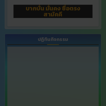
บากบั่น มั่นคง ซื่อตรง
สามัคคี
ปฏิทินกิจกรรม