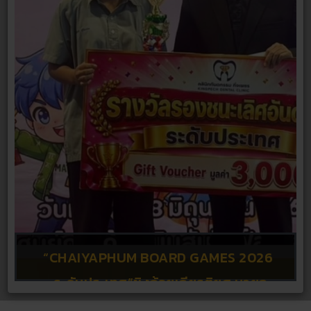
➕➖✖️➗ สัปดาห์คณิตศาสตร์ ประจำปี 2569
กิจกรรมแห่เทียนพรรษา ประจำปีการศึกษา
กิจกรรมถวายพระพรชัยมงคลแด่พระบาท
รับการสนับสนุนงบประมาณ จากเทศบาล
“CHAIYAPHUM BOARD GAMES 2026
สมเด็จพระเจ้าอยู่หัว เนื่องในโอกาสวันเฉลิม
🎯 “คณิตศาสตร์คิดสนุก รอบรู้สู่อนาคต
ระดับประเทศ”ชิงถ้วยเกียรติยศ นายก
ตำบลบ้านแท่น ปีงบประมาณ 2569
2569
พระชนมพรรษา 28 กรกฎาคม 256…
พัฒนาความคิด พิชิตความท้าทาย…
รัฐมนตรี อนุทิน ชาญวีรกูล