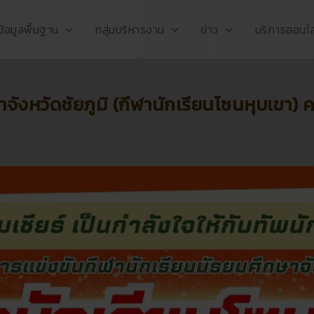
ข้อมูลพื้นฐาน
กลุ่มบริหารงาน
ข่าว
บริการออนไล
ังหวัดชัยภูมิ (กีฬานักเรียนโซนหุบเขา) ครั