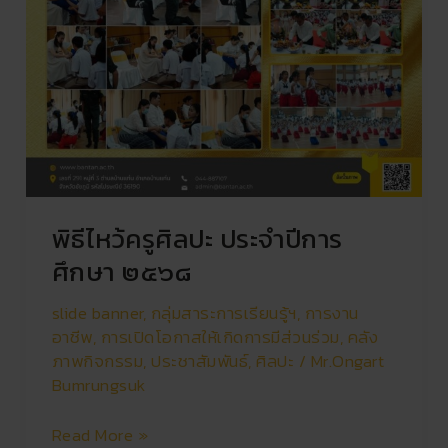
พิธีไหว้ครูศิลปะ ประจำปีการ
ศึกษา ๒๕๖๘
slide banner
,
กลุ่มสาระการเรียนรู้ฯ
,
การงาน
อาชีพ
,
การเปิดโอกาสให้เกิดการมีส่วนร่วม
,
คลัง
ภาพกิจกรรม
,
ประชาสัมพันธ์
,
ศิลปะ
/
Mr.Ongart
Bumrungsuk
Read More »