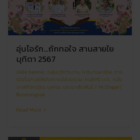
รัก…
ถัก
ทอใจ
สาน
สายใย
มุทิตา
อุ่นไอรัก…ถักทอใจ สานสายใย
2567
มุทิตา 2567
slide banner
,
กลุ่มบริหารงาน
,
การงานอาชีพ
,
การ
เปิดโอกาสให้เกิดการมีส่วนร่วม
,
คนดีศรี บ.ท.
,
คลัง
ภาพกิจกรรม
,
บุคคล
,
ประชาสัมพันธ์
/
Mr.Ongart
Bumrungsuk
Read More »