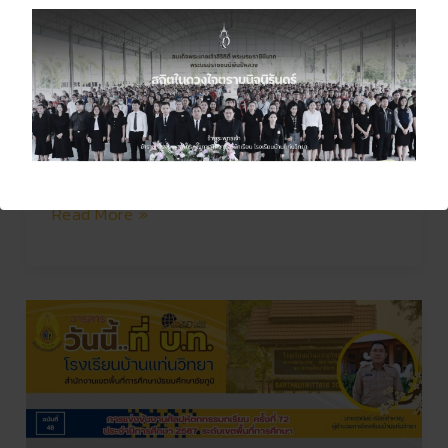
โครงการฟื้นฟูเกษตรและฟาร์ม
AI (Smart Farm)
slide banner
,
กลุ่มสาระการเรียนรู้ฯ
,
การงาน
อาชีพ
,
การเปิดโอกาสให้เกิดการมีส่วนร่วม
,
คลัง
ภาพกิจกรรม
,
ประชาสัมพันธ์
/
Mr.Ongart
Bumrungsuk
Read More »
การ
แข่งขัน
งาน
ศิลป
หัตถ
กรร