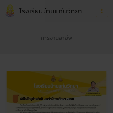
Skip
to
โรงเรียนบ้านแท่นวิทยา
content
การงานอาชีพ
พิธี
ไหว้
ครู
ช่าง
ศิลป์
ประจำ
ปี