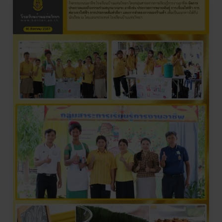
กิจกรรม
ถนน
อาชีพ
โรงเรียน
บ้านแท่น
วิทยา
โดย
กลุ่ม
สาระ
การ
การ
เรียน
รู้
การ
งาน
อาชีพ