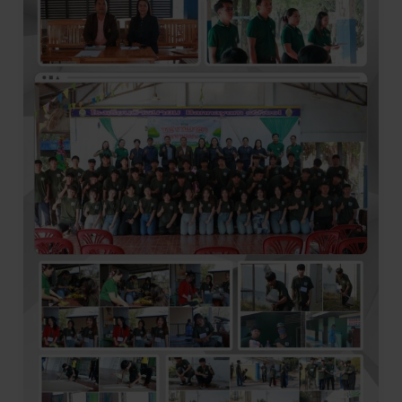
ครั้ง
ที่
1
ณ
โรงเรียน
บ้านนา
ยม
ประจำ
ปี
การ
ศึกษา
2568