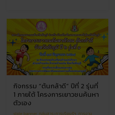
กิจกรรม
“ต้น
กล้า
ดี”
ปี
ที่
2
รุ่น
ที่
1
กิจกรรม “ต้นกล้าดี” ปีที่ 2 รุ่นที่
ภาย
ใต้
1 ภายใต้ โครงการเยาวชนค้นหา
โครงการ
ตัวเอง
เยาวชน
ค้นหา
slide banner
,
กลุ่มสาระการเรียนรู้ฯ
,
การงาน