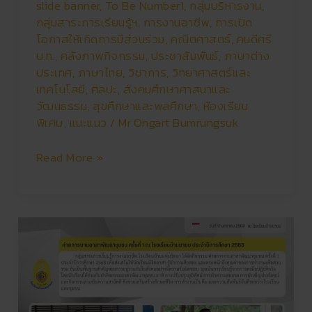
slide banner
,
To Be Number1
,
กลุ่มบริหารงาน
,
ประจำ
กลุ่มสาระการเรียนรู้ฯ
,
การงานอาชีพ
,
การเปิด
ปี
โอกาสให้เกิดการมีส่วนร่วม
,
คณิตศาสตร์
,
คนดีศรี
การ
บ.ท.
,
คลังภาพกิจกรรม
,
ประชาสัมพันธ์
,
ภาษาต่าง
ศึกษา
ประเทศ
,
ภาษาไทย
,
วิชาการ
,
วิทยาศาสตร์และ
2568
เทคโนโลยี
,
ศิลปะ
,
สังคมศึกษาศาสนาและ
วัฒนธรรม
,
สุขศึกษาและพลศึกษา
,
ห้องเรียน
พิเศษ
,
แนะแนว
/
Mr.Ongart Bumrungsuk
Read More »
ค่าย
การ
งาน
อาสา
พัฒนา
ชุมชน