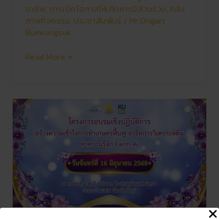
ตัว
อาชีพ
,
การเปิดโอกาสให้เกิดการมีส่วนร่วม
,
คลัง
เอง
ภาพกิจกรรม
,
ประชาสัมพันธ์
/
Mr.Ongart
Bumrungsuk
Read More »
โครงการ
ฟื้นฟู
เกษตร
และ
ฟาร์ม
AI
(Smart
Farm)