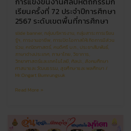
การแข่งขันงานศิลปหัตถกรรมก
เรียนครั้งที่ 72 ประจำปีการศึกษา
2567 ระดับเขตพื้นที่การศึกษา
slide banner
,
กลุ่มบริหารงาน
,
กลุ่มสาระการเรียน
รู้ฯ
,
การงานอาชีพ
,
การเปิดโอกาสให้เกิดการมีส่วน
ร่วม
,
คณิตศาสตร์
,
คนดีศรี บ.ท.
,
ประชาสัมพันธ์
,
ภาษาต่างประเทศ
,
ภาษาไทย
,
วิชาการ
,
วิทยาศาสตร์และเทคโนโลยี
,
ศิลปะ
,
สังคมศึกษา
ศาสนาและวัฒนธรรม
,
สุขศึกษาและพลศึกษา
/
Mr.Ongart Bumrungsuk
Read More »
อุ่น
ไอ