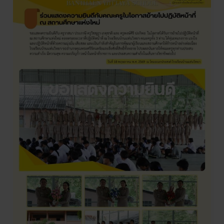
ร่วม
แสดง
ความ
ยินดี
กับ
คณะ
ครู
ใน
โอกาส
ย้าย
ไป
ปฏิบัติ
หน้าที่
ณ
สถาน
ศึกษา
แห่ง
ใหม่