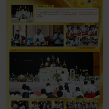
ไหว้
ครู
ศิลปะ
ประจำ
ปี
การ
ศึกษา
๒๕๖๘