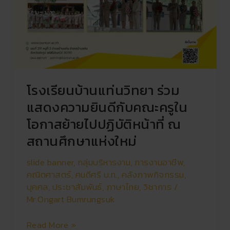
โรงเรียนบ้านแท่นวิทยา ร่วม
แสดงความยินดีกับคณะครูใน
โอกาสย้ายไปปฏิบัติหน้าที่ ณ
สถานศึกษาแห่งใหม่
slide banner
,
กลุ่มบริหารงาน
,
การงานอาชีพ
,
คณิตศาสตร์
,
คนดีศรี บ.ท.
,
คลังภาพกิจกรรม
,
บุคคล
,
ประชาสัมพันธ์
,
ภาษาไทย
,
วิชาการ
/
Mr.Ongart Bumrungsuk
Read More »