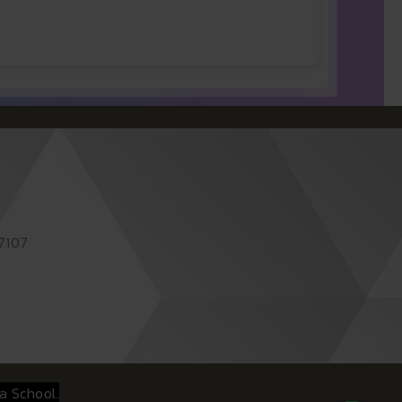
87107
a School.