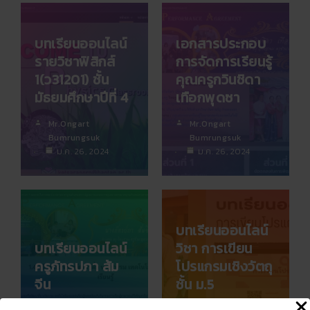
บทเรียนออนไลน์
เอกสารประกอบ
รายวิชาฟิสิกส์
การจัดการเรียนรู้
1(ว31201) ชั้น
คุณครูกวินชิดา
มัธยมศึกษาปีที่ 4
เทือกพุดซา
Mr.Ongart
Mr.Ongart
Bumrungsuk
Bumrungsuk
ม.ค. 26, 2024
ม.ค. 26, 2024
บทเรียนออนไลน์
บทเรียนออนไลน์
วิชา การเขียน
ครูภัทรปภา ส้ม
โปรแกรมเชิงวัตถุ
จีน
ชั้น ม.5