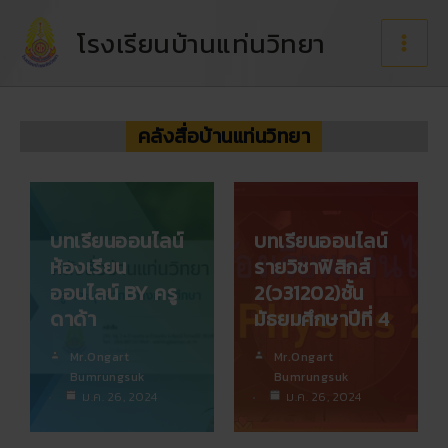
Skip
to
โรงเรียนบ้านแท่นวิทยา
content
คลังสื่อบ้านแท่นวิทยา
บทเรียนออนไลน์
บทเรียนออนไลน์
ห้องเรียน
รายวิชาฟิสิกส์
ออนไลน์ BY ครู
2(ว31202)ชั้น
ดาด้า
มัธยมศึกษาปีที่ 4
Mr.Ongart
Mr.Ongart
Bumrungsuk
Bumrungsuk
ม.ค. 26, 2024
ม.ค. 26, 2024