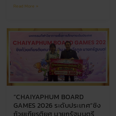
Read More »
“CHAIYAPHUM
BOARD
GAMES
2026
ระดับ
ประเทศ”ชิง
ถ้วย
เกียรติยศ
นายก
รัฐมนตรี
“CHAIYAPHUM BOARD
อนุทิน
ชาญ
GAMES 2026 ระดับประเทศ”ชิง
วีร
ถ้วยเกียรติยศ นายกรัฐมนตรี
กูล