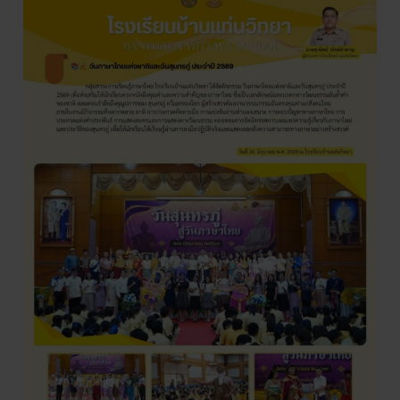
✍
วัน
ภาษา
ไทย
แห่ง
ชาติ
และ
วัน
สุนทร
ภู่
ประจำ
ปี
2569