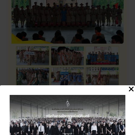
วัน
สถาปนา
ลูก
เสือ
แห่ง
ชาติ
ประจำ
ปี
2569
พิธีทบทวนคำปฏิญาณ