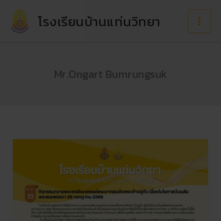
Skip
to
โรงเรียนบ้านแท่นวิทยา
content
Mr.Ongart Bumrungsuk
กิจกรรม
ถวาย
พระพร
ชัยมงคล
แด่
พระบาท
สมเด็จ