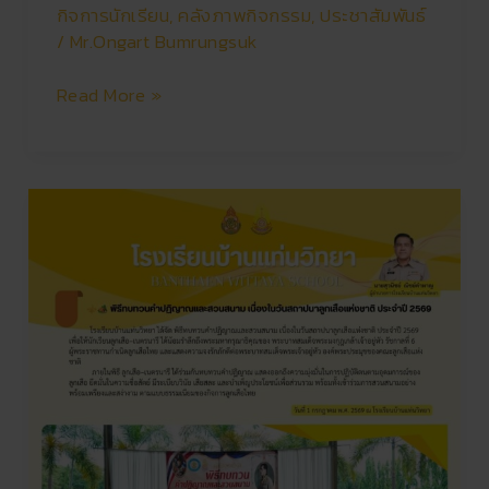
กิจการนักเรียน
,
คลังภาพกิจกรรม
,
ประชาสัมพันธ์
/
Mr.Ongart Bumrungsuk
Read More »
พิธี
ทบทวน
คำ
ปฏิญาณ
และ
สวน
สนาม
เนื่อง
ใน