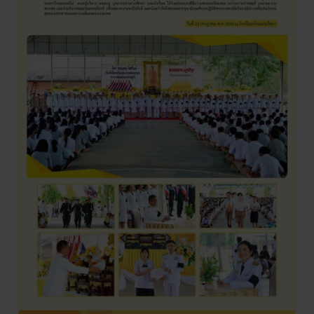
พระเจ้าอยู่หัว
เนื่อง
ใน
โอกาส
วัน
เฉลิม
พระชนมพรรษา
28
กรกฎาคม
2569