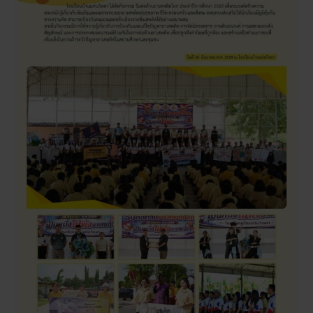
ยา
เสพ
ติด
โลก
ประจำ
ปี
การ
ศึกษา
2569