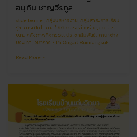
อนุทิน ชาญวีรกูล
slide banner
,
กลุ่มบริหารงาน
,
กลุ่มสาระการเรียน
รู้ฯ
,
การเปิดโอกาสให้เกิดการมีส่วนร่วม
,
คนดีศรี
บ.ท.
,
คลังภาพกิจกรรม
,
ประชาสัมพันธ์
,
ภาษาต่าง
ประเทศ
,
วิชาการ
/
Mr.Ongart Bumrungsuk
Read More »
สัปดาห์
คณิตศาสตร์
ประจำ