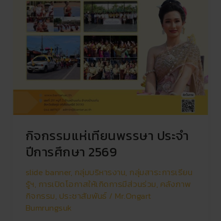
กิจกรรมแห่เทียนพรรษา ประจำ
ปีการศึกษา 2569
slide banner
,
กลุ่มบริหารงาน
,
กลุ่มสาระการเรียน
รู้ฯ
,
การเปิดโอกาสให้เกิดการมีส่วนร่วม
,
คลังภาพ
กิจกรรม
,
ประชาสัมพันธ์
/
Mr.Ongart
Bumrungsuk