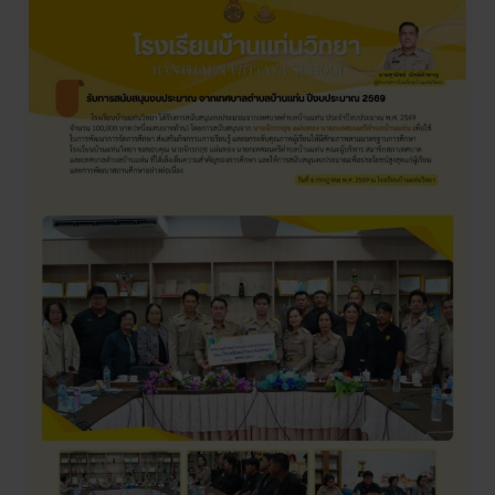
การ
สนับสนุน
งบ
ประมาณ
จาก
เทศบาล
ตำบล
บ้านแท่น
ปีงบประมาณ
2569