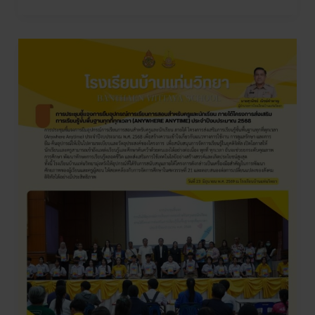
การ
ประชุม
ชี้แจง
การ
ยืม
อุปกรณ์
การ
เรียน
การ
สอน
สำหรับ
ครู
และ
นักเรียน