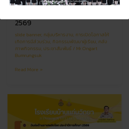
และสวนสนาม เนื่องในวัน
สถาปนาลูกเสือแห่งชาติ ประจำปี
2569
slide banner
,
กลุ่มบริหารงาน
,
การเปิดโอกาสให้
เกิดการมีส่วนร่วม
,
กิจกรรมพัฒนาผู้เรียน
,
คลัง
ภาพกิจกรรม
,
ประชาสัมพันธ์
/
Mr.Ongart
Bumrungsuk
Read More »
วัน
ต่อ
ต้าน