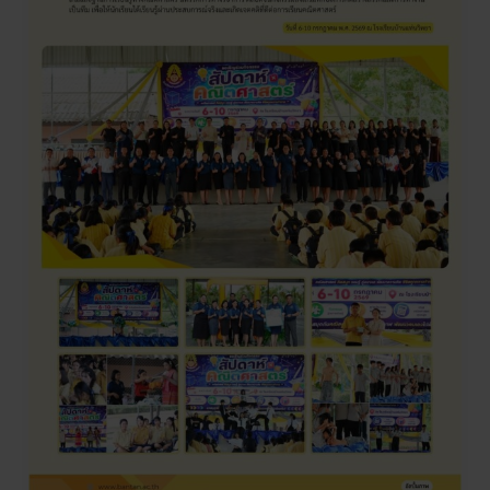
ปี
2569
“คณิตศาสตร์
คิด
สนุก
รอบรู้
สู่
อนาคต
พัฒนา
ความ
คิด
พิชิต
ความ
ท้าทาย”