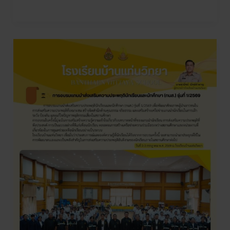
การ
อบรม
แกน
นำ
ส่ง
เสริม
ความ
ประพฤติ
นักเรียน
และ
นักศึกษา
(กนส.)
รุ่น