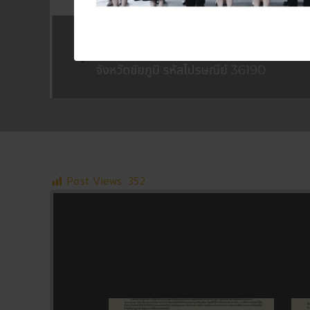
Post Views:
352