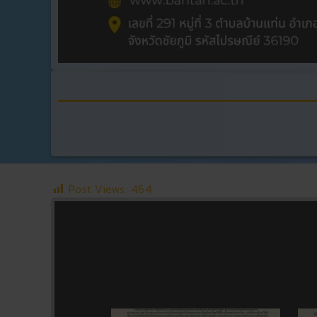
Post Views:
464