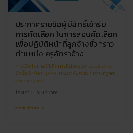
รับ
การ
คัด
ประกาศรายชื่อผู้มีสิทธิ์เข้ารับ
เลือก
ใน
การคัดเลือก ในการสอบคัดเลือก
การ
เพื่อปฏิบัติหน้าที่ลูกจ้างชั่วคราว
สอบ
ตำแหน่ง ครูอัตราจ้าง
คัด
เลือก
การเปิดโอกาสให้เกิดการมีส่วนร่วม
,
งบประมาณ
,
เพื่อ
จัดซื้อจัดจ้าง
,
บุคคล
,
ประชาสัมพันธ์
/
Mr.Ongart
ปฏิบัติ
Bumrungsuk
หน้าที่
ลูกจ้าง
โรงเรียนบ้านแท่นวิทย
ชั่วคราว
ตำแหน่ง
Read More »
ครู
อัตรา
จ้าง