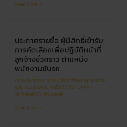
ลูกจ้าง
Read More »
ชั่วคราว
ตำแหน่ง
พนักงาน
ขับ
รถ
ประกาศรายชื่อ ผู้มีสิทธิ์เข้ารับ
ประกาศ
ราย
การคัดเลือกเพื่อปฏิบัติหน้าที่
ชื่อ
ลูกจ้างชั่วคราว ตำแหน่ง
ผู้
พนักงานขับรถ
มี
สิทธิ์
กลุ่มบริหารงาน
,
การเปิดโอกาสให้เกิดการมีส่วน
เข้า
ร่วม
,
งบประมาณ
,
จัดซื้อจัดจ้าง
,
บุคคล
/
รับ
Mr.Ongart Bumrungsuk
การ
คัด
Read More »
เลือก
เพื่อ
ปฏิบัติ