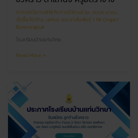
ตำแหน่ง
ครู
การเปิดโอกาสให้เกิดการมีส่วนร่วม
,
งบประมาณ
,
อัตรา
จัดซื้อจัดจ้าง
,
บุคคล
,
ประชาสัมพันธ์
/
Mr.Ongart
จ้าง
Bumrungsuk
โรงเรียนบ้านแท่นวิทย
Read More »
ประกาศ
ราย
ชื่อ
ผู้
มี
สิทธิ์
เข้า