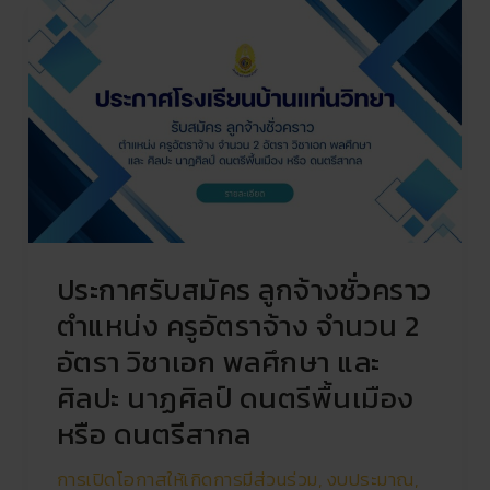
ประกาศ
รับ
สมัคร
ลูกจ้าง
ชั่วคราว
ตำแหน่ง
ครู
อัตรา
จ้าง
จำนวน
ประกาศรับสมัคร ลูกจ้างชั่วคราว
2
อัตรา
ตำแหน่ง ครูอัตราจ้าง จำนวน 2
วิชา
อัตรา วิชาเอก พลศึกษา และ
เอก
ศิลปะ นาฏศิลป์ ดนตรีพื้นเมือง
พลศึกษา
และ
หรือ ดนตรีสากล
ศิลปะ
นาฏศิลป์
การเปิดโอกาสให้เกิดการมีส่วนร่วม
,
งบประมาณ
,