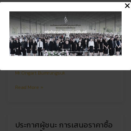
หน้าที่
ลูกจ้าง
ประกาศ : รับสมัครการคัดเลือก
ประกาศ
ชั่วคราว
:
บุคคลเพื่อจ้างเป็นลูกจ้าง
ตำแหน่ง
รับ
พนักงาน
ชั่วคราว จ้างเหมาบริการ
สมัคร
ขับ
ตำแหน่ง พนักงานขับรถ
การ
รถ
คัด
กลุ่มบริหารงาน
,
การเปิดโอกาสให้เกิดการมีส่วน
เลือก
ร่วม
,
งบประมาณ
,
จัดซื้อจัดจ้าง
,
บุคคล
/
บุคคล
Mr.Ongart Bumrungsuk
เพื่อ
จ้าง
Read More »
เป็น
ลูกจ้าง
ชั่วคราว
จ้าง
เหมา
ประกาศผู้ชนะ การเสนอราคาซื้อ
ประกาศ
บริการ
ผู้