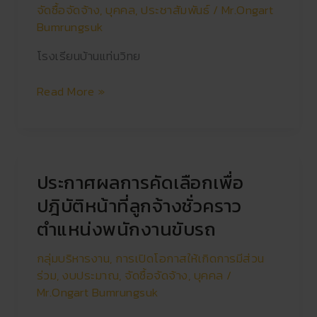
ดนตรี
จัดซื้อจัดจ้าง
,
บุคคล
,
ประชาสัมพันธ์
/
Mr.Ongart
พื้น
Bumrungsuk
เมือง
โรงเรียนบ้านแท่นวิทย
หรือ
ดนตรี
Read More »
สากล
ประกาศผลการคัดเลือกเพื่อ
ประกาศ
ผล
ปฎิบัติหน้าที่ลูกจ้างชั่วคราว
การ
ตำแหน่งพนักงานขับรถ
คัด
เลือก
กลุ่มบริหารงาน
,
การเปิดโอกาสให้เกิดการมีส่วน
เพื่อ
ร่วม
,
งบประมาณ
,
จัดซื้อจัดจ้าง
,
บุคคล
/
ปฎิบัติ
Mr.Ongart Bumrungsuk
หน้าที่