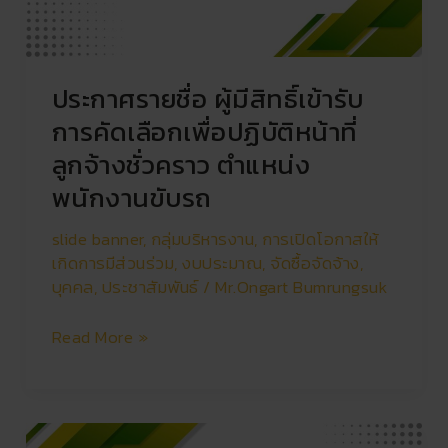
รับ
การ
คัด
ประกาศรายชื่อ ผู้มีสิทธิ์เข้ารับ
เลือก
เพื่อ
การคัดเลือกเพื่อปฏิบัติหน้าที่
ปฏิบัติ
ลูกจ้างชั่วคราว ตำแหน่ง
หน้าที่
พนักงานขับรถ
ลูกจ้าง
ชั่วคราว
slide banner
,
กลุ่มบริหารงาน
,
การเปิดโอกาสให้
ตำแหน่ง
เกิดการมีส่วนร่วม
,
งบประมาณ
,
จัดซื้อจัดจ้าง
,
พนักงาน
บุคคล
,
ประชาสัมพันธ์
/
Mr.Ongart Bumrungsuk
ขับ
รถ
Read More »
ประกาศ