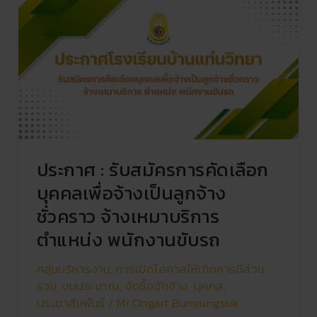
:
รับ
สมัคร
การ
คัด
เลือก
บุคคล
เพื่อ
จ้าง
ประกาศ : รับสมัครการคัดเลือก
เป็น
ลูกจ้าง
บุคคลเพื่อจ้างเป็นลูกจ้าง
ชั่วคราว
ชั่วคราว จ้างเหมาบริการ
จ้าง
ตำแหน่ง พนักงานขับรถ
เหมา
บริการ
กลุ่มบริหารงาน
,
การเปิดโอกาสให้เกิดการมีส่วน
ตำแหน่ง
ร่วม
,
งบประมาณ
,
จัดซื้อจัดจ้าง
,
บุคคล
,
พนักงาน
ประชาสัมพันธ์
/
Mr.Ongart Bumrungsuk
ขับ