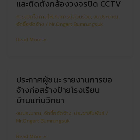
และติดตั้งกล้องวงจรปิด CCTV
ตำแหน่ง
ชนะ
พนักงาน
การ
การเปิดโอกาสให้เกิดการมีส่วนร่วม
,
งบประมาณ
,
ขับ
เสนอ
จัดซื้อจัดจ้าง
/
Mr.Ongart Bumrungsuk
รถ
ราคา
ซื้อ
Read More »
และ
ติด
ตั้ง
กล้อง
วงจรปิด
ประกาศผู้ชนะ รายงานการขอ
ประกาศ
CCTV
ผู้
จ้างก่อสร้างป้ายโรงเรียน
ชนะ
บ้านแท่นวิทยา
รายงาน
การ
งบประมาณ
,
จัดซื้อจัดจ้าง
,
ประชาสัมพันธ์
/
ขอ
Mr.Ongart Bumrungsuk
จ้าง
ก่อสร้าง
Read More »