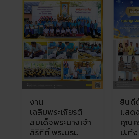
ริกิ
กับ
ติ์
คุณครู
พระบรม
กวิน
ราชินีนาถ
ธิดา
พระบรม
ปา
ราช
ปะ
ชนนี
ทัง
พันปี
เนื่อง
หลวง
ใน
เนื่อง
โอกาส
ใน
เข้า
โอกาส
รับ
วัน
การ
งาน
ยินดี
เฉลิม
บรรจุ
พระชนมพรรษา
แต่ง
เฉลิมพระเกียรติ
แสดง
92
ตั้ง
สมเด็จพระนางเจ้า
คุณคร
พรรษา
ตำแหน่ง
ครู
สิริกิติ์ พระบรม
ปะทัง
ผู้