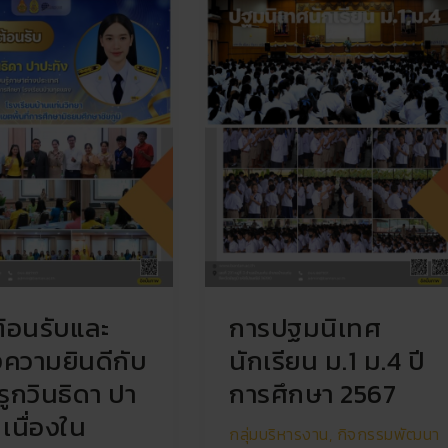
การ
ศึกษา
2567
ต้อนรับและ
การปฐมนิเทศ
ความยินดีกับ
นักเรียน ม.1 ม.4 ปี
ูกวินธิดา ปา
การศึกษา 2567
 เนื่องใน
กลุ่มบริหารงาน
,
กิจกรรมพัฒนา