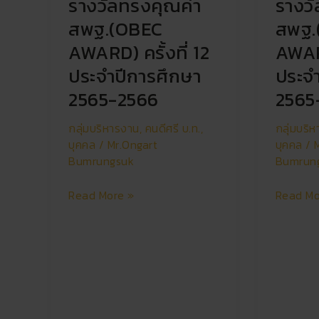
รางวัลทรงคุณค่า
รางว
ที่
ที่
12
12
สพฐ.(OBEC
สพฐ.
ประจำ
ประจำ
AWARD) ครั้งที่ 12
AWARD
ปี
ปี
การ
การ
ประจำปีการศึกษา
ประจ
ศึกษา
ศึกษา
2565-2566
2565
2565-
2565-
2566
2566
กลุ่มบริหารงาน
,
คนดีศรี บ.ท.
,
กลุ่มบริ
บุคคล
/
Mr.Ongart
บุคคล
/
Bumrungsuk
Bumrun
Read More »
Read Mo