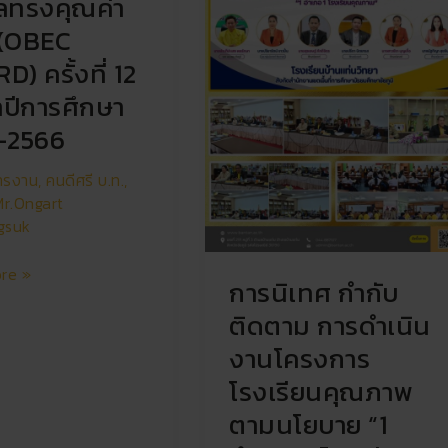
ัลทรงคุณค่า
โครงการ
โรงเรียน
(OBEC
คุณภาพ
) ครั้งที่ 12
ตาม
นโยบาย
ำปีการศึกษา
“1
-2566
อำเภอ
1
หารงาน
,
คนดีศรี บ.ท.
,
โรงเรียน
Mr.Ongart
คุณภาพ”
gsuk
re »
การนิเทศ กำกับ
ติดตาม การดำเนิน
งานโครงการ
โรงเรียนคุณภาพ
ตามนโยบาย “1