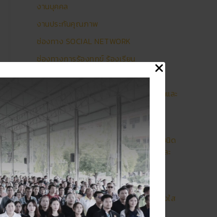
งานบุคคล
งานประกันคุณภาพ
ช่องทาง SOCIAL NETWORK
ช่องทางการร้องทุกข์ ร้องเรียน
ช่องทางการรับฟังความคิดเห็น
ช่องทางการแจ้งเรื่องร้องเรียนการทุจริตและ
ประพฤติมิชอบ
นโยบายความเป็นส่วนตัว
นโยบายไม่รับของขวัญและของกำนัลทุกชนิด
จากการปฏิบัติหน้าที่ (No Gift Policy) และ
เจตจำนงสุจริตของผู้บริหาร
ประมวลจริยธรรมสำหรับเจ้าหน้าที่ของรัฐ
มาตรการส่งเสริมคุณธรรมและความโปร่งใส
ภายในสถานศึกษา