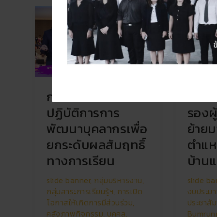
การ
ยินดี
อบรม
ต้อนรับ
เชิง
ท่าน
ปฏิบัติ
รอง
การ
ผู้
การ
อำนวย
พัฒนา
การ
การอบรมเชิง
ยินดี
บุคลากร
ย้าย
เพื่อ
มา
ปฏิบัติการการ
รองผ
ยก
ดำรง
พัฒนาบุคลากรเพื่อ
ย้าย
ระดับ
ตำแหน่ง
ผล
ที่
ยกระดับผลสัมฤทธิ์
ตำแหน
สัมฤทธิ์
โรงเรียน
ทางการเรียน
บ้านแ
ทางการ
บ้านแท่น
เรียน
วิทยา
slide banner
,
กลุ่มบริหารงาน
,
slide ba
กลุ่มสาระการเรียนรู้ฯ
,
การเปิด
งบประม
โอกาสให้เกิดการมีส่วนร่วม
,
ประชาสัม
คลังภาพกิจกรรม
,
บุคคล
,
Bumrun