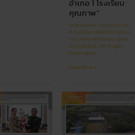
อำเภอ 1 โรงเรียน
คุณภาพ”
slide banner
,
กลุ่มบริหารงาน
,
การเปิดโอกาสให้เกิดการมีส่วน
ร่วม
,
คลังภาพกิจกรรม
,
บุคคล
,
ประชาสัมพันธ์
/
Mr.Ongart
Bumrungsuk
Read More »
การ
ปฐมนิเทศ
นักเรียน
ม.1
ม.4
ปี