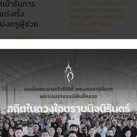
เข้ารับการ
ผู้เรียน
,
กิจการนักเรียน
,
คลัง
ภาพกิจกรรม
,
งบประมาณ
,
แต่งตั้ง
ทั่วไป
,
บุคคล
,
ประชาสัมพันธ์
,
่งครูผู้ช่วย
วิชาการ
/
Mr.Ongart
Bumrungsuk
nner
,
กลุ่มบริหารงาน
,
การเรียนรู้ฯ
,
การเปิด
Read More »
เกิดการมีส่วนร่วม
,
กิจกรรม
,
บุคคล
,
พันธ์
,
ภาษาต่างประเทศ
gart Bumrungsuk
re »