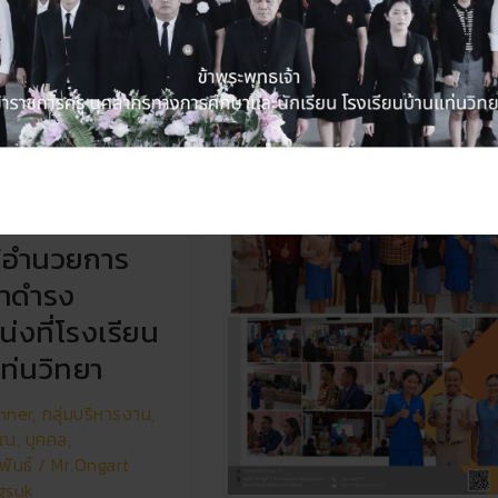
จัดการ
ประเมิน
อย่าง
เข้ม
ครู
ผู้
ช่วย
ต้อนรับท่าน
ู้อำนวยการ
มาดำรง
่งที่โรงเรียน
ท่นวิทยา
nner
,
กลุ่มบริหารงาน
,
าณ
,
บุคคล
,
พันธ์
/
Mr.Ongart
gsuk