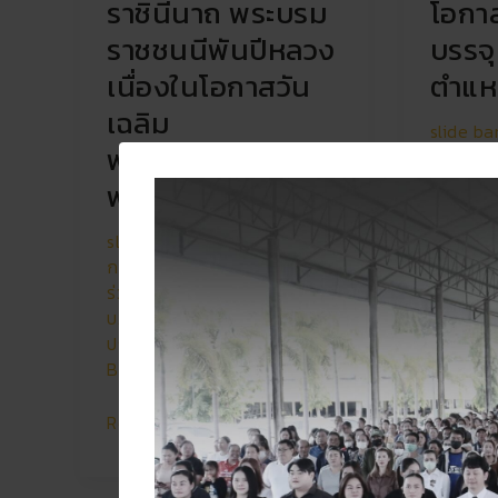
ราชินีนาถ พระบรม
โอกาส
ช่วย
ราชชนนีพันปีหลวง
บรรจุ
เนื่องในโอกาสวัน
ตำแหน
เฉลิม
slide ba
พระชนมพรรษา 92
กลุ่มสาระ
โอกาสให้
พรรษา
คลังภาพ
ประชาสัม
slide banner
,
กลุ่มบริหารงาน
,
/
Mr.On
การเปิดโอกาสให้เกิดการมีส่วน
ร่วม
,
กิจการนักเรียน
,
คนดีศรี
Read Mo
บ.ท.
,
คลังภาพกิจกรรม
,
บุคคล
,
ประชาสัมพันธ์
/
Mr.Ongart
Bumrungsuk
Read More »