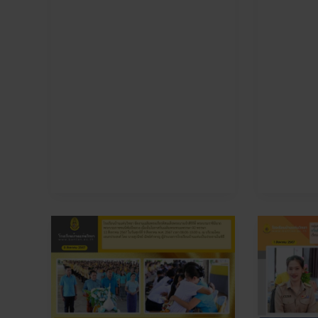
งาน
ยินดี
เฉลิมพระเกียรติ
ต้อนรับ
สมเด็จ
และ
พระนาง
แสดง
เจ้า
ความ
สิ
ยินดี